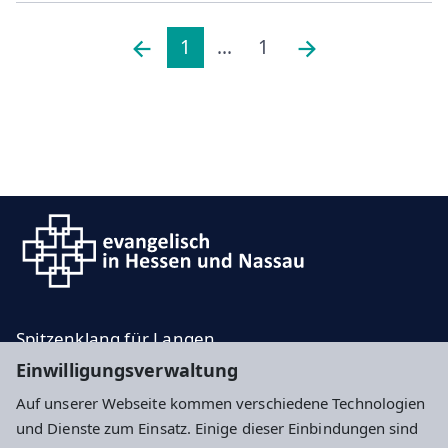
1
...
1
Spitzenklang für Langen
Einwilligungsverwaltung
Die neue Orgel für die Evangelische Stadtkirche in
Langen
Auf unserer Webseite kommen verschiedene Technologien
und Dienste zum Einsatz. Einige dieser Einbindungen sind
Impressum
Datenschutz
Cookie-Einstellungen