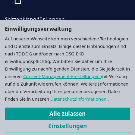
Spitzenklang für Langen
Einwilligungsverwaltung
Die neue Orgel für die Evangelische Stadtkirche in
Langen
Auf unserer Webseite kommen verschiedene Technologien
und Dienste zum Einsatz. Einige dieser Einbindungen sind
Impressum
Datenschutz
Cookie-Einstellungen
nach TDDDG und/oder nach DSG-EKD
einwilligungspflichtig. Wir bitten Sie daher um Ihre
Einwilligung zu nachfolgenden Diensten, die Sie jederzeit in
Ev. Kirchengemeinde Langen
unseren
Consent-Management-Einstellungen
mit Wirkung
auf die Zukunft widerrufen können. Weitere Informationen
Bahnstr 46
über die Verarbeitung Ihrer personenbezogenen Daten
63225 Langen
finden Sie in unseren
Datenschutzinformationen
.
06103 22820
Alle zulassen
kirchengemeinde.langen@ekhn.de
Einstellungen