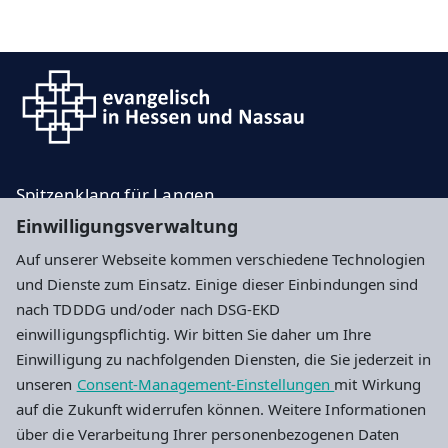
Spitzenklang für Langen
Einwilligungsverwaltung
Die neue Orgel für die Evangelische Stadtkirche in
Langen
Auf unserer Webseite kommen verschiedene Technologien
und Dienste zum Einsatz. Einige dieser Einbindungen sind
Impressum
Datenschutz
Cookie-Einstellungen
nach TDDDG und/oder nach DSG-EKD
einwilligungspflichtig. Wir bitten Sie daher um Ihre
Einwilligung zu nachfolgenden Diensten, die Sie jederzeit in
Ev. Kirchengemeinde Langen
unseren
Consent-Management-Einstellungen
mit Wirkung
auf die Zukunft widerrufen können. Weitere Informationen
Bahnstr 46
über die Verarbeitung Ihrer personenbezogenen Daten
63225 Langen